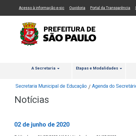
Ir ao Conteúdo
1
Ir para menu principal
2
Ir para busca
3
(Link para um novo sítio)
(Link para um novo sítio)
(Li
Acesso à informação e-sic
Ouvidoria
Portal da Transparência
A Secretaria
Etapas e Modalidades
Secretaria Municipal de Educação
Agenda do Secretári
/
Notícias
02 de junho de 2020