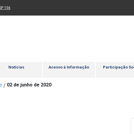
Ir para rodapé
4
Acessibilidade
5
nk para um novo sítio)
(Link para um novo sítio)
SP 156
Notícias
Acesso à Informação
Participação So
o
02 de junho de 2020
/