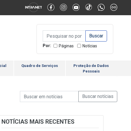
Alternar Alto Contraste
Alternar Tamanho da Fonte
Campo de Busca de inform
Campo de Busca de informações
Enviar a Busca
Por:
Páginas
Notícias
cial
Quadro de Serviços
Proteção de Dados
Pessoais
Campo de Busca de informações
Enviar a Busca de Notícia
Campo de Busca de Notícias
NOTÍCIAS MAIS RECENTES