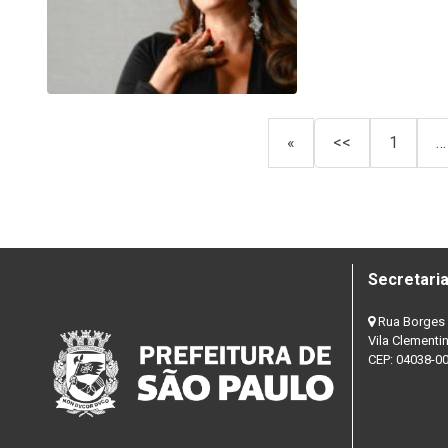
«
<<
1
…
Secretaria
Rua Borges 
Vila Clementi
CEP: 04038-0