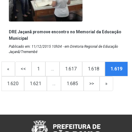
DRE Jaçanã promove encontro no Memorial da Educação
Municipal
Publicado em: 11/12/2015 10h34 - em Diretoria Regional de Educação
Jaçanã/Tremembé
«
<<
1
…
1.617
1.618
1.619
1.620
1.621
…
1.685
>>
»