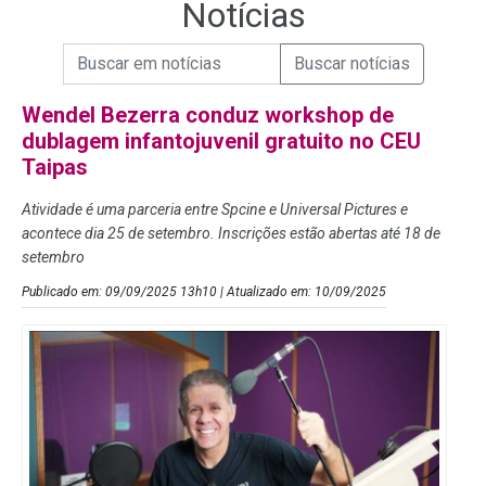
Notícias
Campo de Busca de informações
Enviar a Busca de Notícias
Campo de Busca de Notícias
Wendel Bezerra conduz workshop de
dublagem infantojuvenil gratuito no CEU
Taipas
Atividade é uma parceria entre Spcine e Universal Pictures e
acontece dia 25 de setembro. Inscrições estão abertas até 18 de
setembro
Publicado em: 09/09/2025 13h10 | Atualizado em: 10/09/2025