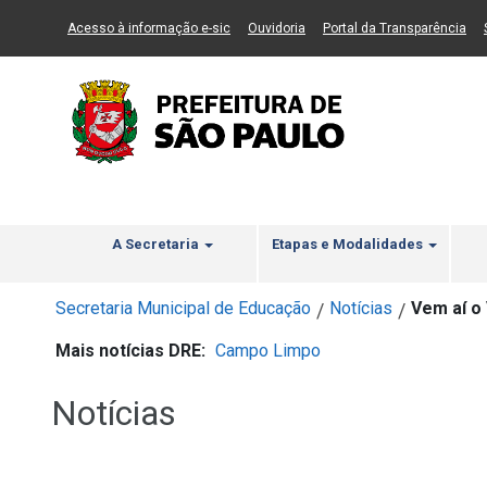
Ir ao Conteúdo
1
Ir para menu principal
2
Ir para busca
3
(Link para um novo sítio)
(Link para um novo sítio)
(Li
Acesso à informação e-sic
Ouvidoria
Portal da Transparência
A Secretaria
Etapas e Modalidades
Secretaria Municipal de Educação
Notícias
Vem aí o 
/
/
Mais notícias DRE:
Campo Limpo
Notícias