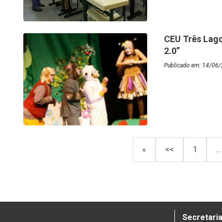
CEU Três Lag
2.0”
Publicado em: 14/06
«
<<
1
…
Secretaria