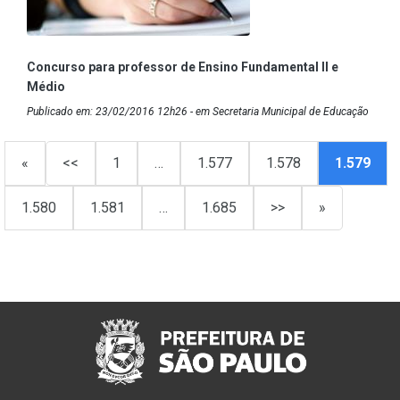
Concurso para professor de Ensino Fundamental II e
Médio
Publicado em: 23/02/2016 12h26 - em Secretaria Municipal de Educação
«
<<
1
…
1.577
1.578
1.579
1.580
1.581
…
1.685
>>
»