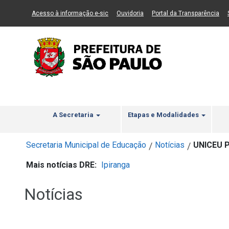
Ir ao Conteúdo
1
Ir para menu principal
2
Ir para busca
3
(Link para um novo sítio)
(Link para um novo sítio)
(Li
Acesso à informação e-sic
Ouvidoria
Portal da Transparência
A Secretaria
Etapas e Modalidades
Secretaria Municipal de Educação
Notícias
UNICEU P
/
/
Mais notícias DRE:
Ipiranga
Notícias