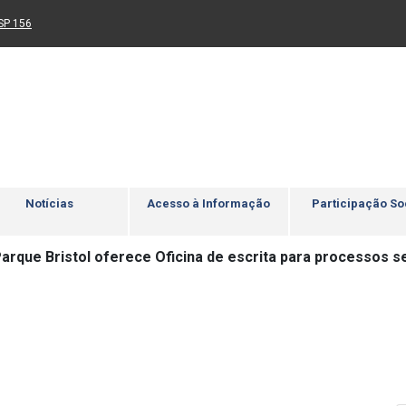
Ir para rodapé
4
Acessibilidade
5
nk para um novo sítio)
(Link para um novo sítio)
SP 156
Notícias
Acesso à Informação
Participação So
arque Bristol oferece Oficina de escrita para processos s