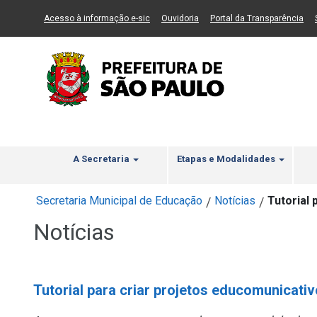
Ir ao Conteúdo
1
Ir para menu principal
2
Ir para busca
3
(Link para um novo sítio)
(Link para um novo sítio)
(Li
Acesso à informação e-sic
Ouvidoria
Portal da Transparência
A Secretaria
Etapas e Modalidades
Secretaria Municipal de Educação
Notícias
Tutorial
/
/
Notícias
Tutorial para criar projetos educomunicati