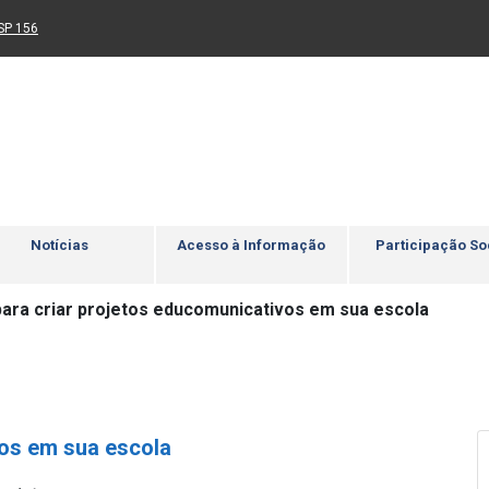
Ir para rodapé
4
Acessibilidade
5
nk para um novo sítio)
(Link para um novo sítio)
SP 156
Notícias
Acesso à Informação
Participação So
 para criar projetos educomunicativos em sua escola
vos em sua escola