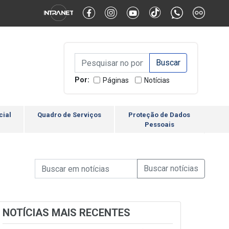
Alternar Alto Contraste
Alternar Tamanho da Fonte
Campo de Busca de inform
Campo de Busca de informações
Enviar a Busca
Por:
Páginas
Notícias
cial
Quadro de Serviços
Proteção de Dados
Pessoais
Campo de Busca de informações
Enviar a Busca de Notícia
Campo de Busca de Notícias
NOTÍCIAS MAIS RECENTES