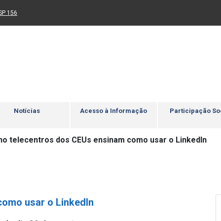
Ir para rodapé
4
Acessibilidade
5
nk para um novo sítio)
(Link para um novo sítio)
SP 156
Notícias
Acesso à Informação
Participação So
 no telecentros dos CEUs ensinam como usar o LinkedIn
como usar o LinkedIn