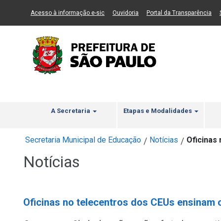
Ir ao Conteúdo
1
Ir para menu principal
2
Ir para busca
3
(Link para um novo sítio)
(Link para um novo sítio)
(Li
Acesso à informação e-sic
Ouvidoria
Portal da Transparência
A Secretaria
Etapas e Modalidades
Secretaria Municipal de Educação
Notícias
Oficinas
/
/
Notícias
Oficinas no telecentros dos CEUs ensinam 