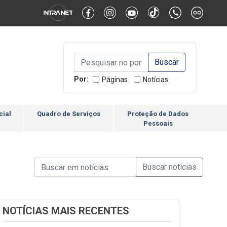
Alternar Alto Contraste
Alternar Tamanho da Fonte
Campo de Busca de inform
Campo de Busca de informações
Enviar a Busca
Por:
Páginas
Notícias
cial
Quadro de Serviços
Proteção de Dados
Pessoais
Campo de Busca de informações
Enviar a Busca de Notícia
Campo de Busca de Notícias
NOTÍCIAS MAIS RECENTES