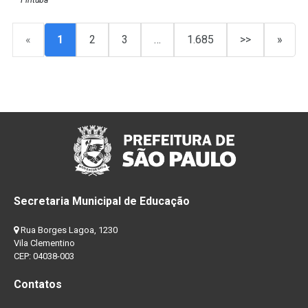
Pirituba
«
1
2
3
…
1.685
>>
»
Secretaria Municipal de Educação
Rua Borges Lagoa, 1230
Vila Clementino
CEP: 04038-003
Contatos