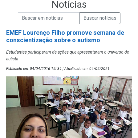
Notícias
Campo de Busca de informações
Enviar a Busca de Notícias
Campo de Busca de Notícias
EMEF Lourenço Filho promove semana de
conscientização sobre o autismo
Estudantes participaram de ações que apresentaram o universo do
autista
Publicado em: 04/04/2016 15h39 | Atualizado em: 04/05/2021