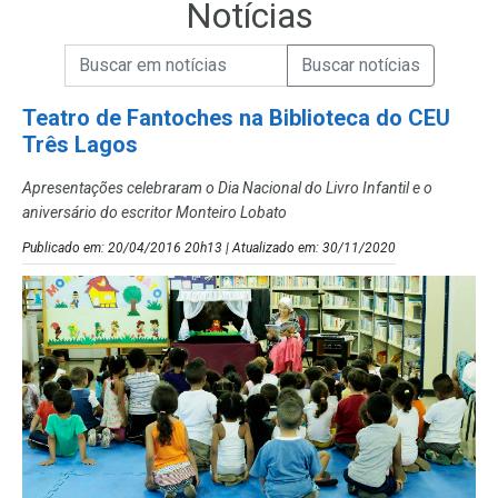
Notícias
Campo de Busca de informações
Enviar a Busca de Notícias
Campo de Busca de Notícias
Teatro de Fantoches na Biblioteca do CEU
Três Lagos
Apresentações celebraram o Dia Nacional do Livro Infantil e o
aniversário do escritor Monteiro Lobato
Publicado em: 20/04/2016 20h13 | Atualizado em: 30/11/2020