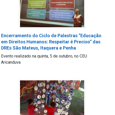
Encerramento do Ciclo de Palestras “Educação
em Direitos Humanos: Respeitar é Preciso” das
DREs São Mateus, Itaquera e Penha
Evento realizado na quinta, 5 de outubro, no CEU
Aricanduva