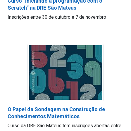
Curso “Iniciando a programação com o
Scratch” na DRE São Mateus
Inscrições entre 30 de outubro e 7 de novembro
O Papel da Sondagem na Construção de
Conhecimentos Matemáticos
Curso da DRE São Mateus tem inscrições abertas entre