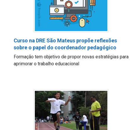
Curso na DRE São Mateus propõe reflexões
sobre o papel do coordenador pedagógico
Formação tem objetivo de propor novas estratégias para
aprimorar o trabalho educacional