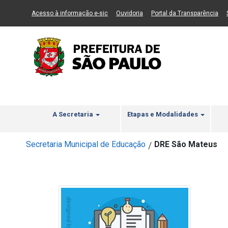
Ir ao Conteúdo
1
Ir para menu principal
2
Ir para busca
3
(Link para um novo sítio)
(Link para um novo sítio)
(Li
Acesso à informação e-sic
Ouvidoria
Portal da Transparência
A Secretaria
Etapas e Modalidades
Secretaria Municipal de Educação
DRE São Mateus
/