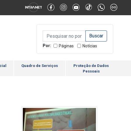
Alternar Alto Contraste
Alternar Tamanho da Fonte
Campo de Busca de inform
Campo de Busca de informações
Enviar a Busca
Por:
Páginas
Notícias
cial
Quadro de Serviços
Proteção de Dados
Pessoais