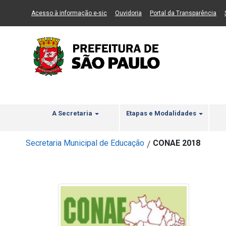
Ir ao Conteúdo
1
Ir para menu principal
2
Ir para busca
3
(Link para um novo sítio)
(Link para um novo sítio)
(Li
Acesso à informação e-sic
Ouvidoria
Portal da Transparência
A Secretaria
Etapas e Modalidades
Secretaria Municipal de Educação
CONAE 2018
/