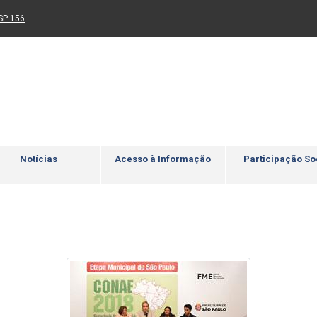
Ir para rodapé
4
Acessibilidade
5
nk para um novo sítio)
(Link para um novo sítio)
SP 156
Notícias
Acesso à Informação
Participação So