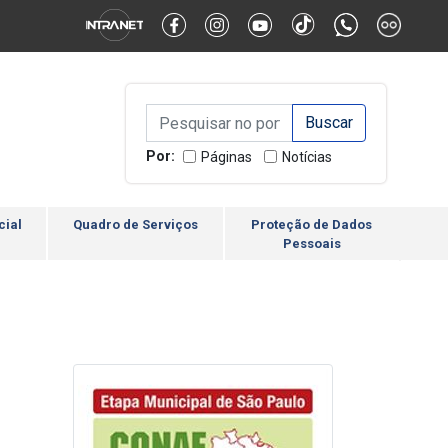
Alternar Alto Contraste
Alternar Tamanho da Fonte
Campo de Busca de inform
Campo de Busca de informações
Enviar a Busca
Por:
Páginas
Notícias
cial
Quadro de Serviços
Proteção de Dados
Pessoais