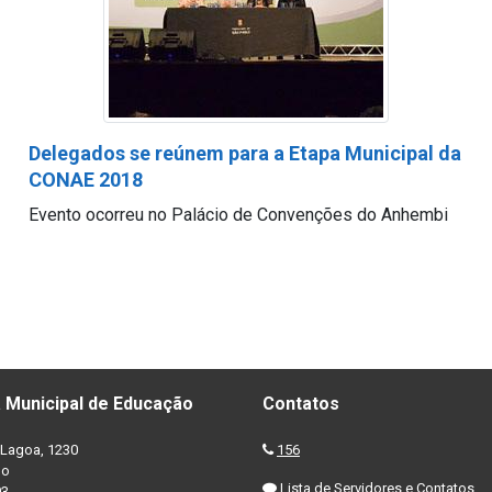
Delegados se reúnem para a Etapa Municipal da
CONAE 2018
Evento ocorreu no Palácio de Convenções do Anhembi
 Municipal de Educação
Contatos
Lagoa, 1230
156
no
Lista de Servidores e Contatos
03