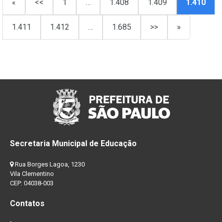
«
<<
1
…
1.408
1.409
1.410
1.411
1.412
…
1.685
>>
»
Secretaria Municipal de Educação
Rua Borges Lagoa, 1230
Vila Clementino
CEP: 04038-003
Contatos