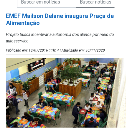
Campo de Busca de Notícias
EMEF Mailson Delane inaugura Praça de
Alimentação
Projeto busca incentivar a autonomia dos alunos por meio do
autosserviço
Publicado em: 13/07/2016 11h14 | Atualizado em: 30/11/2020