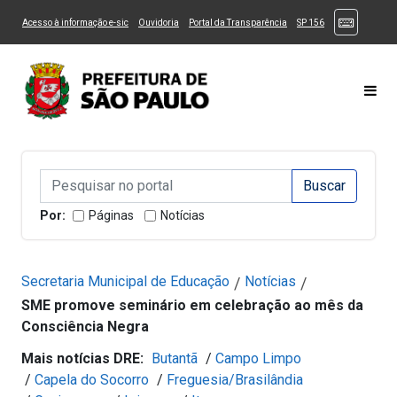
Ir ao Conteúdo
1
Ir para menu principal
2
Ir para busca
3
(Atalhos
(Link para um novo sítio)
(Link para um novo sítio)
(Link para um novo sítio)
(Link para um novo
Acesso à informação e-sic
Ouvidoria
Portal da Transparência
SP 156
Ir para rodapé
4
Acessibilidade
5
Alternar Alto Contraste
Alternar Tamanho da Fonte
Most
Campo de Busca de informações
Campo de Busca de informações
Enviar a Busca
Por:
Páginas
Notícias
Secretaria Municipal de Educação
Notícias
/
/
SME promove seminário em celebração ao mês da
Consciência Negra
Mais notícias DRE:
Butantã
/
Campo Limpo
/
Capela do Socorro
/
Freguesia/Brasilândia