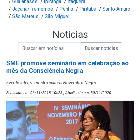
/
Guaianases
/
Ipiranga
/
Itaquera
/
Jaçanã/Tremembé
/
Penha
/
Pirituba
/
Santo Amaro
/
São Mateus
/
São Miguel
Notícias
Campo de Busca de informações
Enviar a Busca de Notícias
Campo de Busca de Notícias
SME promove seminário em celebração ao
mês da Consciência Negra
Evento integra mostra cultural Novembro Negro
Publicado em: 06/11/2018 10h23 | Atualizado em: 30/11/2020