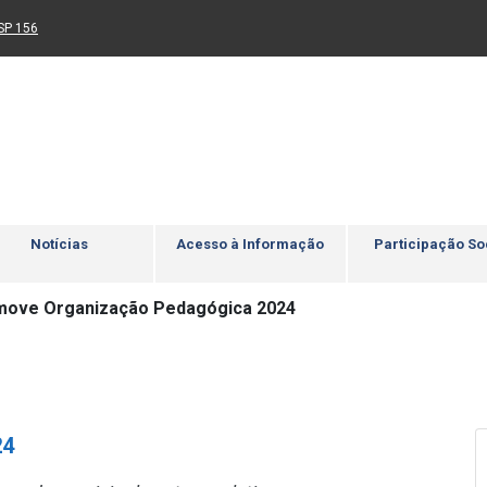
Ir para rodapé
4
Acessibilidade
5
nk para um novo sítio)
(Link para um novo sítio)
SP 156
Notícias
Acesso à Informação
Participação So
move Organização Pedagógica 2024
24