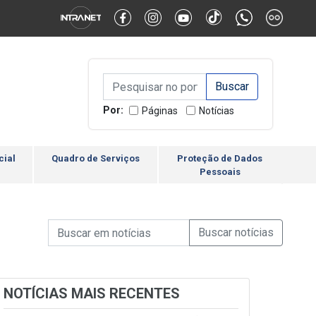
Alternar Alto Contraste
Alternar Tamanho da Fonte
Campo de Busca de inform
Campo de Busca de informações
Enviar a Busca
Por:
Páginas
Notícias
cial
Quadro de Serviços
Proteção de Dados
Pessoais
Campo de Busca de informações
Enviar a Busca de Notícia
Campo de Busca de Notícias
NOTÍCIAS MAIS RECENTES