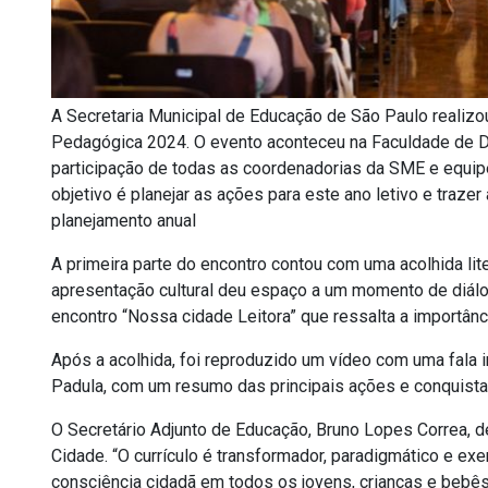
A Secretaria Municipal de Educação de São Paulo realizou
Pedagógica 2024. O evento aconteceu na Faculdade de D
participação de todas as coordenadorias da SME e equip
objetivo é planejar as ações para este ano letivo e trazer
planejamento anual
A primeira parte do encontro contou com uma acolhida literá
apresentação cultural deu espaço a um momento de diálo
encontro “Nossa cidade Leitora” que ressalta a importância
Após a acolhida, foi reproduzido um vídeo com uma fala i
Padula, com um resumo das principais ações e conquistas
O Secretário Adjunto de Educação, Bruno Lopes Correa, d
Cidade. “O currículo é transformador, paradigmático e ex
consciência cidadã em todos os jovens, crianças e bebês 