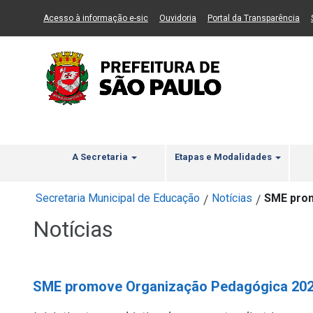
Ir ao Conteúdo
1
Ir para menu principal
2
Ir para busca
3
(Link para um novo sítio)
(Link para um novo sítio)
(Li
Acesso à informação e-sic
Ouvidoria
Portal da Transparência
A Secretaria
Etapas e Modalidades
Secretaria Municipal de Educação
Notícias
SME pro
/
/
Notícias
SME promove Organização Pedagógica 20