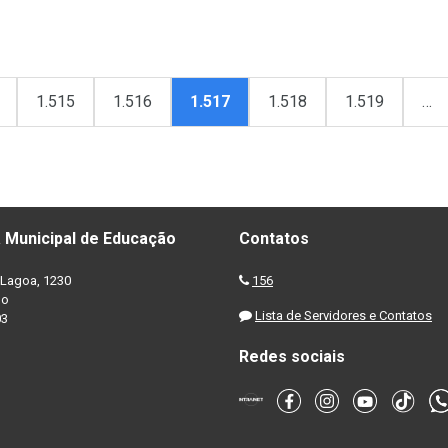
1.515
1.516
1.517
1.518
1.519
…
 Municipal de Educação
Contatos
Lagoa, 1230
156
no
Lista de Servidores e Contatos
03
Redes sociais