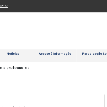
Ir para rodapé
4
Acessibilidade
5
nk para um novo sítio)
(Link para um novo sítio)
SP 156
Notícias
Acesso à Informação
Participação So
eia professores