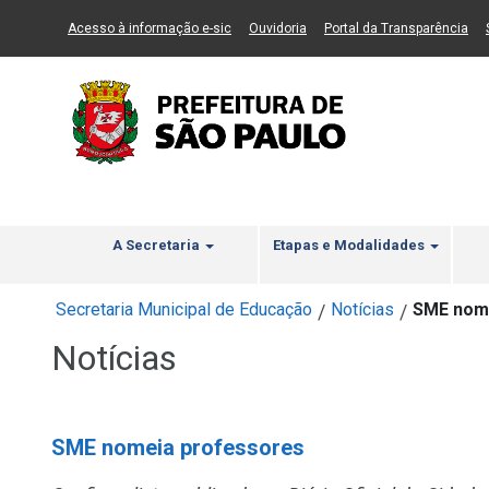
Ir ao Conteúdo
1
Ir para menu principal
2
Ir para busca
3
(Link para um novo sítio)
(Link para um novo sítio)
(Li
Acesso à informação e-sic
Ouvidoria
Portal da Transparência
A Secretaria
Etapas e Modalidades
Secretaria Municipal de Educação
Notícias
SME nom
/
/
Notícias
SME nomeia professores