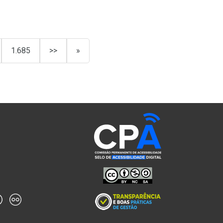
1.685
>>
»