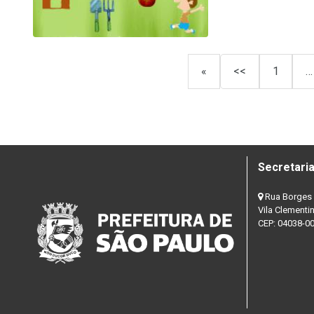
«
<<
1
…
Secretaria
Rua Borges 
Vila Clementi
CEP: 04038-0