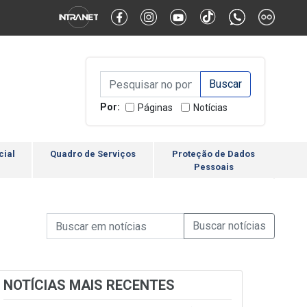
Alternar Alto Contraste
Alternar Tamanho da Fonte
Campo de Busca de inform
Campo de Busca de informações
Enviar a Busca
Por:
Páginas
Notícias
cial
Quadro de Serviços
Proteção de Dados
Pessoais
Campo de Busca de informações
Enviar a Busca de Notícia
Campo de Busca de Notícias
NOTÍCIAS MAIS RECENTES