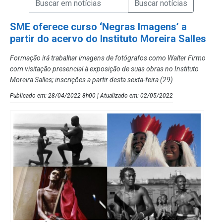
Campo de Busca de Notícias
SME oferece curso ‘Negras Imagens’ a
partir do acervo do Instituto Moreira Salles
Formação irá trabalhar imagens de fotógrafos como Walter Firmo
com visitação presencial à exposição de suas obras no Instituto
Moreira Salles; inscrições a partir desta sexta-feira (29)
Publicado em: 28/04/2022 8h00 | Atualizado em: 02/05/2022