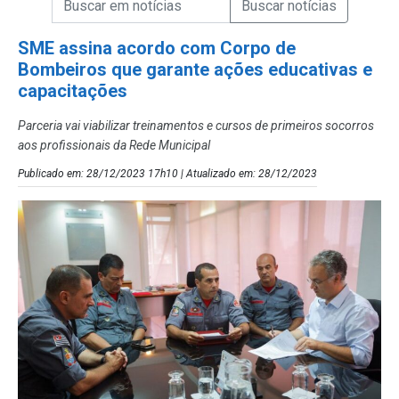
Campo de Busca de Notícias
SME assina acordo com Corpo de
Bombeiros que garante ações educativas e
capacitações
Parceria vai viabilizar treinamentos e cursos de primeiros socorros
aos profissionais da Rede Municipal
Publicado em: 28/12/2023 17h10 | Atualizado em: 28/12/2023