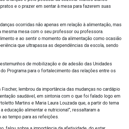
pratos e o prazer em sentar à mesa para fazerem suas
udanças ocorridas não apenas em relação à alimentação, mas
r a mesma mesa com o seu professor ou professora.
alimento e ao sentir o momento da alimentação como ocasião
periência que ultrapassa as dependências da escola, sendo
 testemunhos de mobilização e de adesão das Unidades
 do Programa para o fortalecimento das relações entre os
a Fischer, lembrou da importância das mudanças no cardápio
entação saudável, em sintonia com o que foi falado logo em
toletto Martins e Maria Laura Louzada que, a partir do tema
 a educação alimentar e nutricional”, ressaltaram a
 ao tempo para as refeições.
o, falou sobre a importância da afetividade, do estar