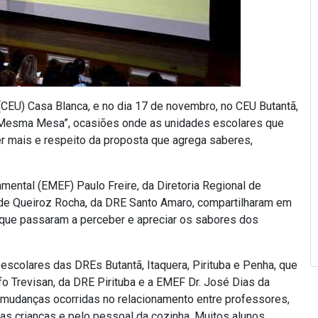
(CEU) Casa Blanca, e no dia 17 de novembro, no CEU Butantã,
Mesma Mesa”, ocasiões onde as unidades escolares que
r mais e respeito da proposta que agrega saberes,
mental (EMEF) Paulo Freire, da Diretoria Regional de
e Queiroz Rocha, da DRE Santo Amaro, compartilharam em
 que passaram a perceber e apreciar os sabores dos
escolares das DREs Butantã, Itaquera, Pirituba e Penha, que
o Trevisan, da DRE Pirituba e a EMEF Dr. José Dias da
s mudanças ocorridas no relacionamento entre professores,
las crianças e pelo pessoal da cozinha. Muitos alunos