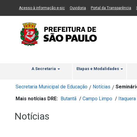
Ir ao Conteúdo
1
Ir para menu principal
2
Ir para busca
3
(Link para um novo sítio)
(Link para um novo sítio)
(Li
Acesso à informação e-sic
Ouvidoria
Portal da Transparência
A Secretaria
Etapas e Modalidades
Secretaria Municipal de Educação
Notícias
Seminári
/
/
Mais notícias DRE:
Butantã
/
Campo Limpo
/
Itaquera
Notícias