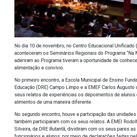
No dia 10 de novembro, no Centro Educacional Unificado 
aconteceram os Seminários Regionais do Programa “Na 
aderiram ao Programa tiveram a oportunidade de conhece
alimentação e convívio.
No primeiro encontro, a Escola Municipal de Ensino Funda
Educação (DRE) Campo Limpo e a EMEF Carlos Augusto d
seus relatos de experiências os depoimentos de alunos
alimentos de uma maneira diferente.
No segundo encontro, houve a participação das unidades 
também participaram com os seus relatos. A EMEI Rodolf
Silveira, da DRE Butantã, dividiram com os seus pares a
funcionários e alunos, por meio de declarações feitas pe