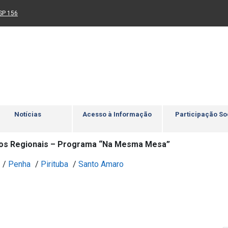
Ir para rodapé
4
Acessibilidade
5
nk para um novo sítio)
(Link para um novo sítio)
SP 156
Notícias
Acesso à Informação
Participação So
os Regionais – Programa “Na Mesma Mesa”
/
Penha
/
Pirituba
/
Santo Amaro