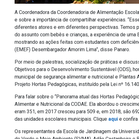
A Coordenadora da Coordenadoria de Alimentação Escolar,
e sobre a importância de compartilhar experiências. “Ess
diferentes atores e em diferentes perspectivas. Temos 
do assunto com bebês e crianças, a experiência de uma 
mostrando as ações feitas com estudantes com deficiênc
(EMEF) Desembargador Amorim Lima”, disse Panaro.
Por meio de palestras, socialização de práticas e discu
Objetivos para o Desenvolvimento Sustentável (ODS), ho
municipal de segurança alimentar e nutricional e Plantas
Projeto Hortas Pedagógicas, instituído pela Lei nº 16.14
Para falar sobre o “Panorama atual das Hortas Pedagógic
Alimentar e Nutricional da CODAE. Ela abordou o cresci
eram 351, em 2017 cresceu para 509 e, em 2018, são 692
das unidades escolares municipais. Clique
aqui
e confira
Os representantes da Escola de Jardinagem da Universi
do Verde e Meio Ambiente (SVMA), Adão Castanheiro e Brig