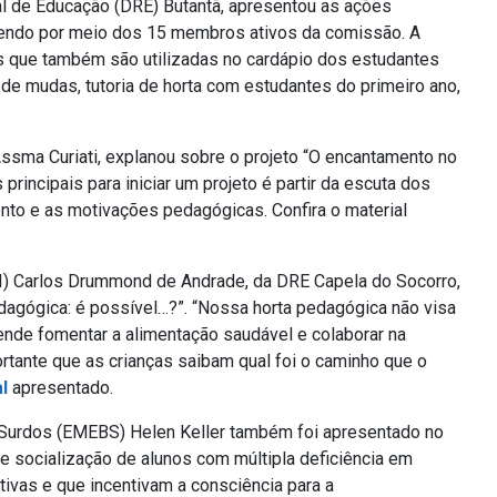
 de Educação (DRE) Butantã, apresentou as ações
cendo por meio dos 15 membros ativos da comissão. A
s que também são utilizadas no cardápio dos estudantes
 de mudas, tutoria de horta com estudantes do primeiro ano,
 Assma Curiati, explanou sobre o projeto “O encantamento no
principais para iniciar um projeto é partir da escuta dos
to e as motivações pedagógicas. Confira o material
EI) Carlos Drummond de Andrade, da DRE Capela do Socorro,
edagógica: é possível…?”. “Nossa horta pedagógica não visa
ende fomentar a alimentação saudável e colaborar na
ortante que as crianças saibam qual foi o caminho que o
l
apresentado.
a Surdos (EMEBS) Helen Keller também foi apresentado no
e socialização de alunos com múltipla deficiência em
cativas e que incentivam a consciência para a