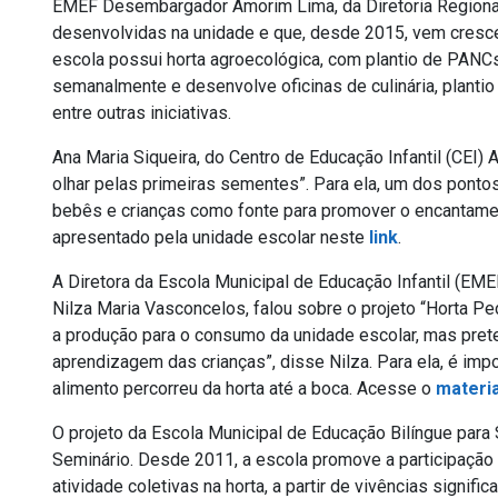
EMEF Desembargador Amorim Lima, da Diretoria Regional
desenvolvidas na unidade e que, desde 2015, vem cres
escola possui horta agroecológica, com plantio de PANC
semanalmente e desenvolve oficinas de culinária, plantio
entre outras iniciativas.
Ana Maria Siqueira, do Centro de Educação Infantil (CEI)
olhar pelas primeiras sementes”. Para ela, um dos pontos 
bebês e crianças como fonte para promover o encantamen
apresentado pela unidade escolar neste
link
.
A Diretora da Escola Municipal de Educação Infantil (EM
Nilza Maria Vasconcelos, falou sobre o projeto “Horta P
a produção para o consumo da unidade escolar, mas pret
aprendizagem das crianças”, disse Nilza. Para ela, é imp
alimento percorreu da horta até a boca. Acesse o
materia
O projeto da Escola Municipal de Educação Bilíngue par
Seminário. Desde 2011, a escola promove a participação 
atividade coletivas na horta, a partir de vivências signifi