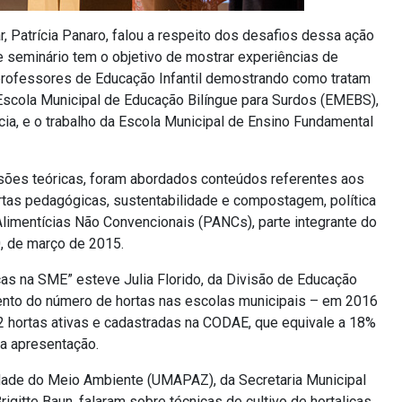
 Patrícia Panaro, falou a respeito dos desafios dessa ação
e seminário tem o objetivo de mostrar experiências de
professores de Educação Infantil demostrando como tratam
Escola Municipal de Educação Bilíngue para Surdos (EMEBS),
ia, e o trabalho da Escola Municipal de Ensino Fundamental
ssões teóricas, foram abordados conteúdos referentes aos
rtas pedagógicas, sustentabilidade e compostagem, política
 Alimentícias Não Convencionais (PANCs), parte integrante do
0, de março de 2015.
as na SME” esteve Julia Florido, da Divisão de Educação
mento do número de hortas nas escolas municipais – em 2016
 hortas ativas e cadastradas na CODAE, que equivale a 18%
 a apresentação.
dade do Meio Ambiente (UMAPAZ), da Secretaria Municipal
itte Baun, falaram sobre técnicas de cultivo de hortaliças