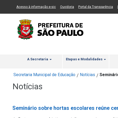
Ir ao Conteúdo
1
Ir para menu principal
2
Ir para busca
3
(Link para um novo sítio)
(Link para um novo sítio)
(Li
Acesso à informação e-sic
Ouvidoria
Portal da Transparência
A Secretaria
Etapas e Modalidades
Secretaria Municipal de Educação
Notícias
Seminári
/
/
Notícias
Seminário sobre hortas escolares reúne cer