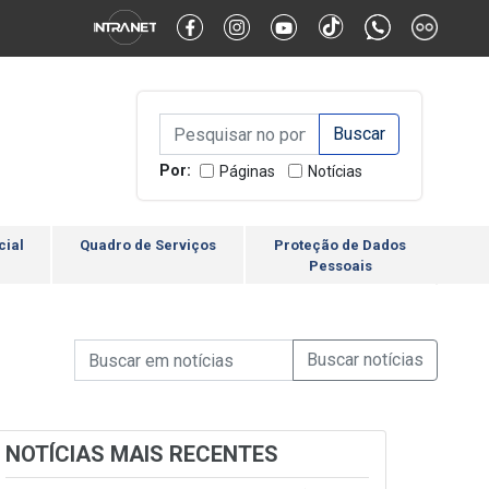
Alternar Alto Contraste
Alternar Tamanho da Fonte
Campo de Busca de inform
Campo de Busca de informações
Enviar a Busca
Por:
Páginas
Notícias
cial
Quadro de Serviços
Proteção de Dados
Pessoais
Campo de Busca de informações
Enviar a Busca de Notícia
Campo de Busca de Notícias
NOTÍCIAS MAIS RECENTES