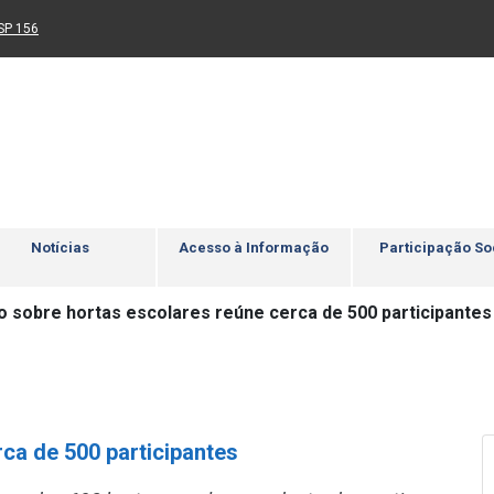
Ir para rodapé
4
Acessibilidade
5
nk para um novo sítio)
(Link para um novo sítio)
SP 156
Notícias
Acesso à Informação
Participação So
o sobre hortas escolares reúne cerca de 500 participantes
ca de 500 participantes