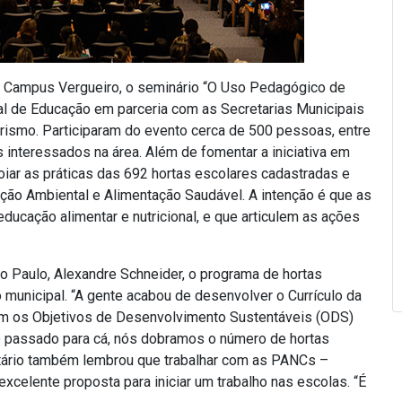
 – Campus Vergueiro, o seminário “O Uso Pedagógico de
al de Educação em parceria com as Secretarias Municipais
ismo. Participaram do evento cerca de 500 pessoas, entre
interessados na área. Além de fomentar a iniciativa em
poiar as práticas das 692 hortas escolares cadastradas e
ão Ambiental e Alimentação Saudável. A intenção é que as
ucação alimentar e nutricional, e que articulem as ações
o Paulo, Alexandre Schneider, o programa de hortas
 municipal. “A gente acabou de desenvolver o Currículo da
 com os Objetivos de Desenvolvimento Sustentáveis (ODS)
o passado para cá, nós dobramos o número de hortas
etário também lembrou que trabalhar com as PANCs –
celente proposta para iniciar um trabalho nas escolas. “É