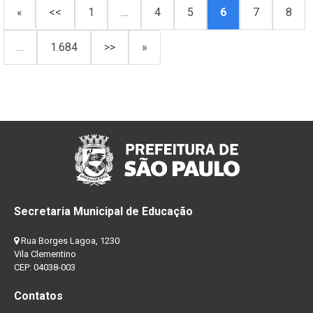
«
<<
1
…
4
5
6
7
8
…
1.684
>>
»
Secretaria Municipal de Educação
Rua Borges Lagoa, 1230
Vila Clementino
CEP: 04038-003
Contatos