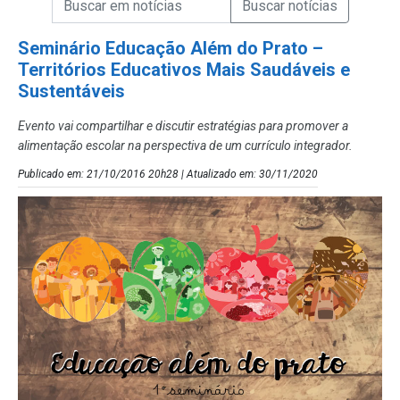
Campo de Busca de Notícias
Seminário Educação Além do Prato –
Territórios Educativos Mais Saudáveis e
Sustentáveis
Evento vai compartilhar e discutir estratégias para promover a
alimentação escolar na perspectiva de um currículo integrador.
Publicado em: 21/10/2016 20h28 | Atualizado em: 30/11/2020