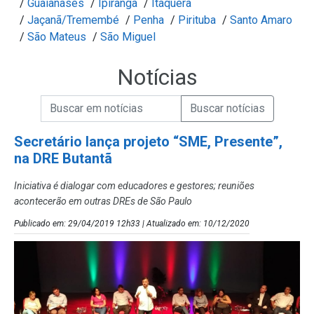
/
Guaianases
/
Ipiranga
/
Itaquera
/
Jaçanã/Tremembé
/
Penha
/
Pirituba
/
Santo Amaro
/
São Mateus
/
São Miguel
Notícias
Campo de Busca de informações
Enviar a Busca de Notícias
Campo de Busca de Notícias
Secretário lança projeto “SME, Presente”,
na DRE Butantã
Iniciativa é dialogar com educadores e gestores; reuniões
acontecerão em outras DREs de São Paulo
Publicado em: 29/04/2019 12h33 | Atualizado em: 10/12/2020