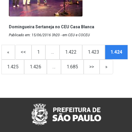
Domingueira Sertaneja no CEU Casa Blanca
Publicado em: 15/06/2016 3h20 - em CEU e COCEU
«
<<
1
…
1.422
1.423
1.424
1.425
1.426
…
1.685
>>
»