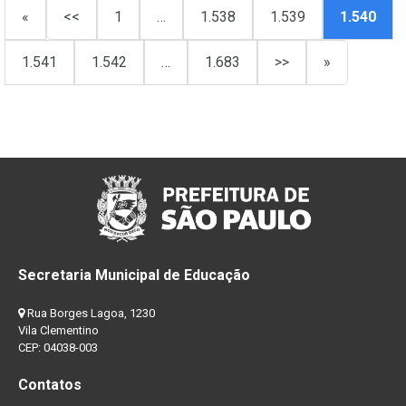
«
<<
1
…
1.538
1.539
1.540
1.541
1.542
…
1.683
>>
»
Secretaria Municipal de Educação
Rua Borges Lagoa, 1230
Vila Clementino
CEP: 04038-003
Contatos