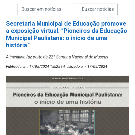
Campo de Busca de informações
Enviar a Busca de Notícias
Campo de Busca de Notícias
Secretaria Municipal de Educação promove
a exposição virtual: “Pioneiros da Educação
Municipal Paulistana: o início de uma
história”
A iniciativa faz parte da 22ª Semana Nacional de Museus
Publicado em: 17/05/2024 15h25 | Atualizado em: 17/05/2024