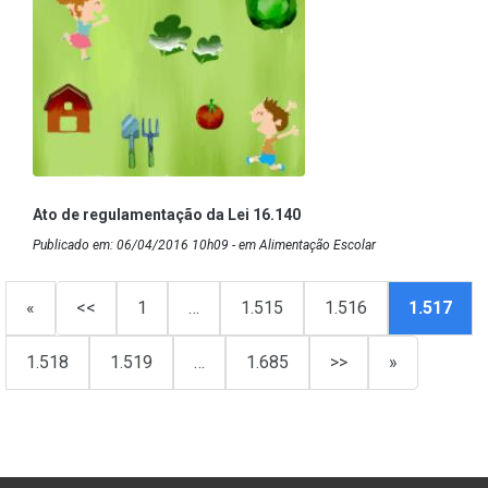
Ato de regulamentação da Lei 16.140
Publicado em: 06/04/2016 10h09 - em Alimentação Escolar
«
<<
1
…
1.515
1.516
1.517
1.518
1.519
…
1.685
>>
»