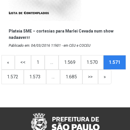
Plateia SME – cortesias para Marlei Cevada num show
nadaaverrr
Publicado em: 04/03/2016 11h01 - em CEU e COCEU
«
<<
1
…
1.569
1.570
1.571
1.572
1.573
…
1.685
>>
»