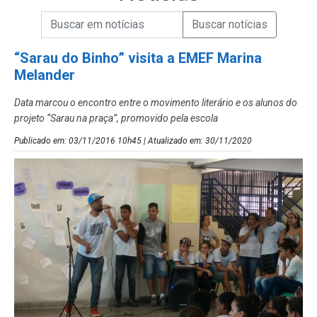
Campo de Busca de informações
Enviar a Busca de Notícias
Campo de Busca de Notícias
“Sarau do Binho” visita a EMEF Marina
Melander
Data marcou o encontro entre o movimento literário e os alunos do
projeto “Sarau na praça”, promovido pela escola
Publicado em: 03/11/2016 10h45 | Atualizado em: 30/11/2020