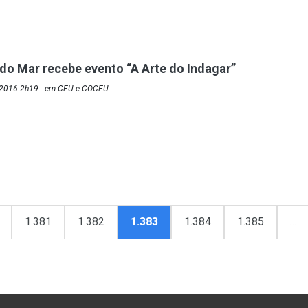
o Mar recebe evento “A Arte do Indagar”
/2016 2h19 - em CEU e COCEU
1.381
1.382
1.383
1.384
1.385
…