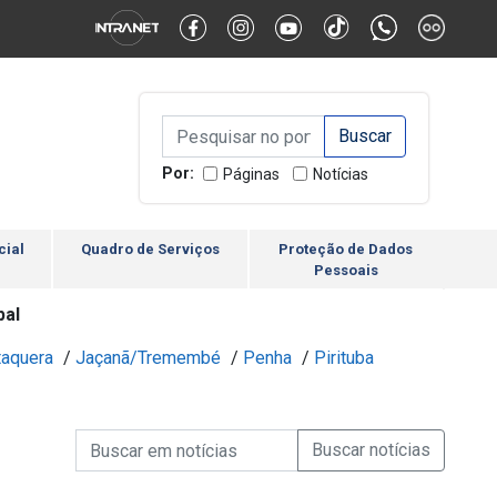
Alternar Alto Contraste
Alternar Tamanho da Fonte
Campo de Busca de inform
Campo de Busca de informações
Enviar a Busca
Por:
Páginas
Notícias
cial
Quadro de Serviços
Proteção de Dados
Pessoais
pal
taquera
/
Jaçanã/Tremembé
/
Penha
/
Pirituba
Campo de Busca de informações
Enviar a Busca de Notícia
Campo de Busca de Notícias