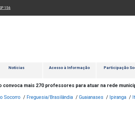
Ir para rodapé
4
Acessibilidade
5
nk para um novo sítio)
(Link para um novo sítio)
SP 156
Notícias
Acesso à Informação
Participação So
o convoca mais 270 professores para atuar na rede munici
o Socorro
/
Freguesia/Brasilândia
/
Guaianases
/
Ipiranga
/
I