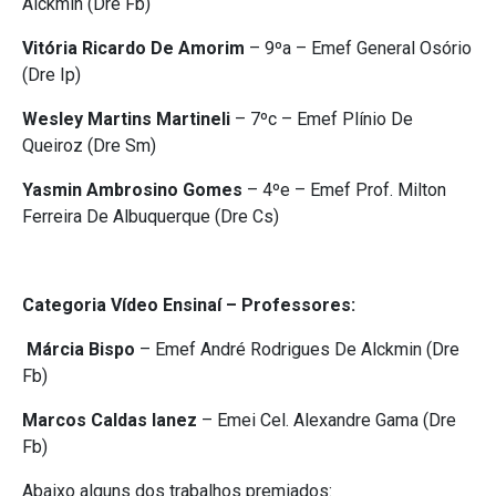
Alckmin (Dre Fb)
Vitória Ricardo De Amorim
– 9ºa – Emef General Osório
(Dre Ip)
Wesley Martins Martineli
– 7ºc – Emef Plínio De
Queiroz (Dre Sm)
Yasmin Ambrosino Gomes
– 4ºe – Emef Prof. Milton
Ferreira De Albuquerque (Dre Cs)
Categoria Vídeo Ensinaí – Professores:
Márcia Bispo
– Emef André Rodrigues De Alckmin (Dre
Fb)
Marcos Caldas Ianez
– Emei Cel. Alexandre Gama (Dre
Fb)
Abaixo alguns dos trabalhos premiados: