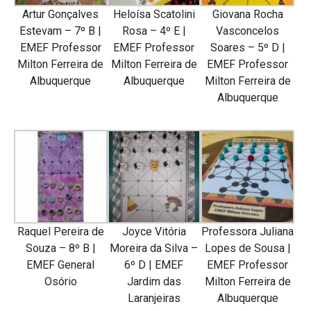
Artur Gonçalves
Heloísa Scatolini
Giovana Rocha
Estevam – 7º B |
Rosa – 4º E |
Vasconcelos
EMEF Professor
EMEF Professor
Soares – 5º D |
Milton Ferreira de
Milton Ferreira de
EMEF Professor
Albuquerque
Albuquerque
Milton Ferreira de
Albuquerque
Raquel Pereira de
Joyce Vitória
Professora Juliana
Souza – 8º B |
Moreira da Silva –
Lopes de Sousa |
EMEF General
6º D | EMEF
EMEF Professor
Osório
Jardim das
Milton Ferreira de
Laranjeiras
Albuquerque