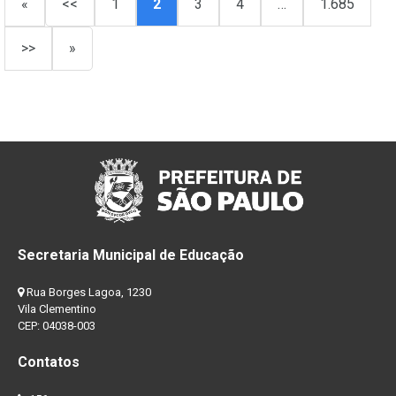
«
<<
1
2
3
4
…
1.685
>>
»
Secretaria Municipal de Educação
Rua Borges Lagoa, 1230
Vila Clementino
CEP: 04038-003
Contatos