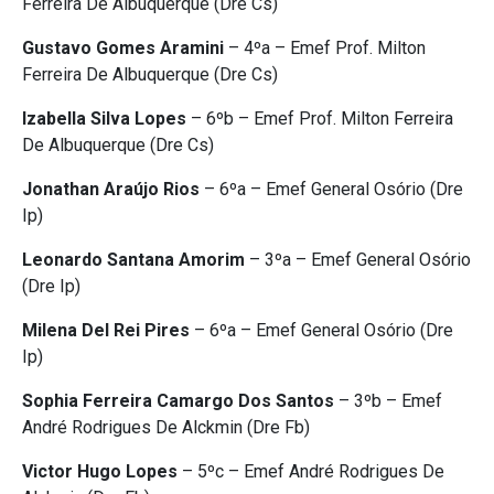
Ferreira De Albuquerque (Dre Cs)
Gustavo Gomes Aramini
– 4ºa – Emef Prof. Milton
Ferreira De Albuquerque (Dre Cs)
Izabella Silva Lopes
– 6ºb – Emef Prof. Milton Ferreira
De Albuquerque (Dre Cs)
Jonathan Araújo Rios
– 6ºa – Emef General Osório (Dre
Ip)
Leonardo Santana Amorim
– 3ºa – Emef General Osório
(Dre Ip)
Milena Del Rei Pires
– 6ºa – Emef General Osório (Dre
Ip)
Sophia Ferreira Camargo Dos Santos
– 3ºb – Emef
André Rodrigues De Alckmin (Dre Fb)
Victor Hugo Lopes
– 5ºc – Emef André Rodrigues De