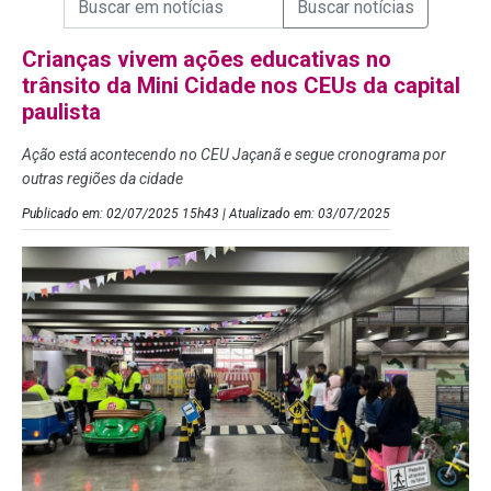
Campo de Busca de Notícias
Crianças vivem ações educativas no
trânsito da Mini Cidade nos CEUs da capital
paulista
Ação está acontecendo no CEU Jaçanã e segue cronograma por
outras regiões da cidade
Publicado em: 02/07/2025 15h43 | Atualizado em: 03/07/2025