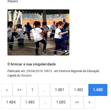
Itaquera
O brincar e sua singularidade
Publicado em: 29/04/2016 10h15 - em Diretoria Regional de Educação
Capela do Socorro
«
<<
1
…
1.481
1.482
1.483
1.484
1.485
…
1.685
>>
»