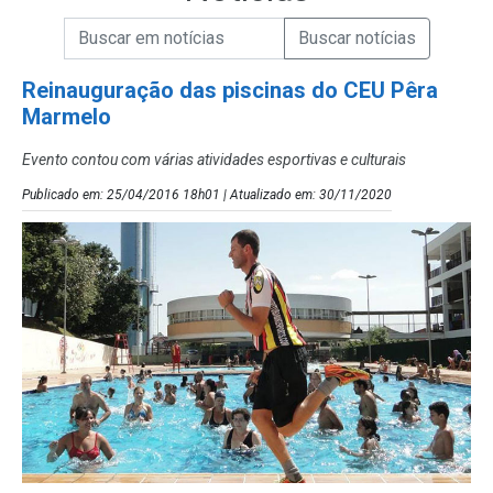
Campo de Busca de informações
Enviar a Busca de Notícias
Campo de Busca de Notícias
Reinauguração das piscinas do CEU Pêra
Marmelo
Evento contou com várias atividades esportivas e culturais
Publicado em: 25/04/2016 18h01 | Atualizado em: 30/11/2020