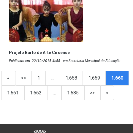
Projeto Bartô de Arte Circense
Publicado em: 22/10/2015 4h58 - em Secretaria Municipal de Educação
«
<<
1
…
1.658
1.659
1.660
1.661
1.662
…
1.685
>>
»