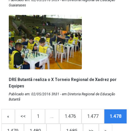
Publicado em: 02/05/2016 3h59 - em Diretoria Regional de Educação
Guaianases
DRE Butantã realiza o X Torneio Regional de Xadrez por
Equipes
Publicado em: 02/05/2016 3h31 - em Diretoria Regional de Educação
Butantã
«
<<
1
…
1.476
1.477
1.478
1.479
1.480
…
1.685
>>
»