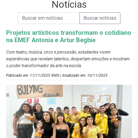
Notícias
Campo de Busca de informações
Enviar a Busca de Notícias
Campo de Busca de Notícias
Projetos artísticos transformam o cotidiano
na EMEF Antonia e Artur Begbie
Com teatro, música, circo e percussão, estudantes vivem
experiências que revelam talentos, despertam emoções e mostram
o poder transformador da arte na escola
Publicado em: 11/11/2025 9h00 | Atualizado em: 10/11/2025