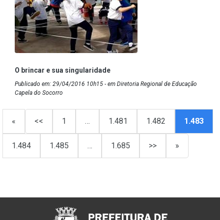
O brincar e sua singularidade
Publicado em: 29/04/2016 10h15 - em Diretoria Regional de Educação
Capela do Socorro
«
<<
1
…
1.481
1.482
1.483
1.484
1.485
…
1.685
>>
»