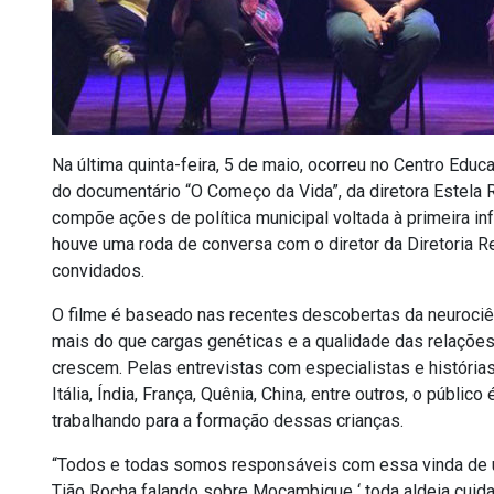
Na última quinta-feira, 5 de maio, ocorreu no Centro Educa
do documentário “O Começo da Vida”, da diretora Estela R
compõe ações de política municipal voltada à primeira in
houve uma roda de conversa com o diretor da Diretoria 
convidados.
O filme é baseado nas recentes descobertas da neurociên
mais do que cargas genéticas e a qualidade das relaçõe
crescem. Pelas entrevistas com especialistas e história
Itália, Índia, França, Quênia, China, entre outros, o públi
trabalhando para a formação dessas crianças.
“Todos e todas somos responsáveis com essa vinda de u
Tião Rocha falando sobre Moçambique ‘ toda aldeia cuidan