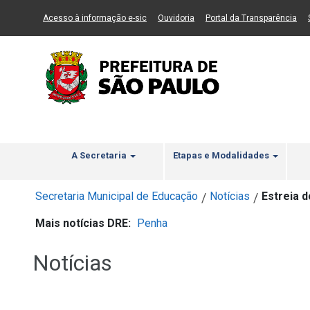
Ir ao Conteúdo
1
Ir para menu principal
2
Ir para busca
3
(Link para um novo sítio)
(Link para um novo sítio)
(Li
Acesso à informação e-sic
Ouvidoria
Portal da Transparência
A Secretaria
Etapas e Modalidades
Secretaria Municipal de Educação
Notícias
Estreia 
/
/
Mais notícias DRE:
Penha
Notícias