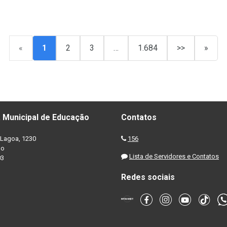
«
1
2
3
…
1.684
>>
»
 Municipal de Educação
Contatos
Lagoa, 1230
156
no
Lista de Servidores e Contatos
03
Redes sociais