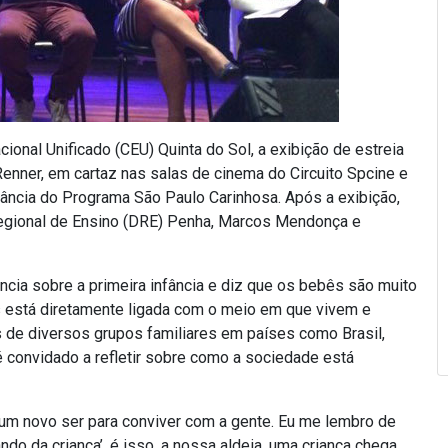
cional Unificado (CEU) Quinta do Sol, a exibição de estreia
enner, em cartaz nas salas de cinema do Circuito Spcine e
fância do Programa São Paulo Carinhosa. Após a exibição,
Regional de Ensino (DRE) Penha, Marcos Mendonça e
cia sobre a primeira infância e diz que os bebês são muito
s está diretamente ligada com o meio em que vivem e
s de diversos grupos familiares em países como Brasil,
co é convidado a refletir sobre como a sociedade está
m novo ser para conviver com a gente. Eu me lembro de
do da criança’, é isso, a nossa aldeia, uma criança chega