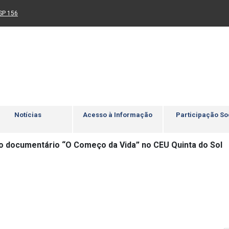
Ir para rodapé
4
Acessibilidade
5
nk para um novo sítio)
(Link para um novo sítio)
SP 156
Notícias
Acesso à Informação
Participação So
do documentário “O Começo da Vida” no CEU Quinta do Sol