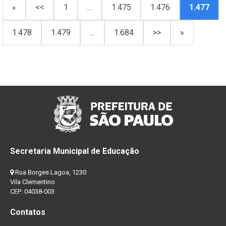
«
<<
1
…
1.475
1.476
1.477
1.478
1.479
…
1.684
>>
»
Secretaria Municipal de Educação
Rua Borges Lagoa, 1230
Vila Clementino
CEP: 04038-003
Contatos