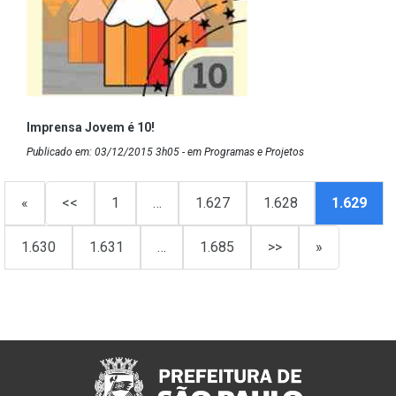
Imprensa Jovem é 10!
Publicado em: 03/12/2015 3h05 - em Programas e Projetos
«
<<
1
…
1.627
1.628
1.629
1.630
1.631
…
1.685
>>
»