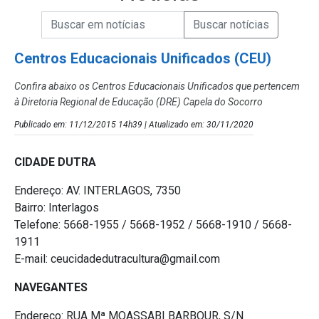
Campo de Busca de informações
Enviar a Busca de Notícias
Campo de Busca de Notícias
Centros Educacionais Unificados (CEU)
Confira abaixo os Centros Educacionais Unificados que pertencem
à Diretoria Regional de Educação (DRE) Capela do Socorro
Publicado em: 11/12/2015 14h39 | Atualizado em: 30/11/2020
CIDADE DUTRA
Endereço: AV. INTERLAGOS, 7350
Bairro: Interlagos
Telefone: 5668-1955 / 5668-1952 / 5668-1910 / 5668-
1911
E-mail: ceucidadedutracultura@gmail.com
NAVEGANTES
Endereço: RUA Mª MOASSABI BARBOUR, S/N