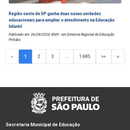
Região oeste de SP ganha duas novas unidades
educacionais para ampliar o atendimento na Educação
Infantil
Publicado em: 06/08/2026 4h49 - em Diretoria Regional de Educação
Pirituba
«
1
2
3
…
1.685
>>
»
Secretaria Municipal de Educação