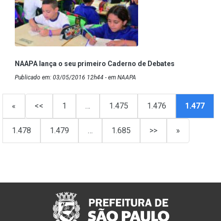
NAAPA lança o seu primeiro Caderno de Debates
Publicado em: 03/05/2016 12h44 - em NAAPA
«
<<
1
…
1.475
1.476
1.477
1.478
1.479
…
1.685
>>
»