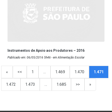
Instrumentos de Apoio aos Produtores – 2016
Publicado em: 06/05/2016 5h46 - em Alimentação Escolar
«
<<
1
…
1.469
1.470
1.471
1.472
1.473
…
1.685
>>
»