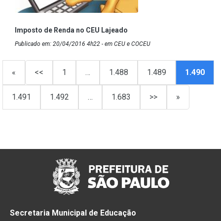
Imposto de Renda no CEU Lajeado
Publicado em: 20/04/2016 4h22 - em CEU e COCEU
«
<<
1
…
1.488
1.489
1.490
1.491
1.492
…
1.683
>>
»
Secretaria Municipal de Educação