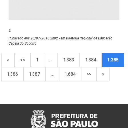
c
Publicado em: 20/07/2016 2h02 - em Diretoria Regional de Educação
Capela do Socorro
«
<<
1
…
1.383
1.384
1.385
1.386
1.387
…
1.684
>>
»