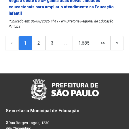
Região oeste de SP ganha duas novas unidades
educacionais para ampliar o atendimento na Educação
Infantil
Publicado em: 06/08/2026 4h49 - em Diretoria Regional de Educação
Pirituba
«
1
2
3
…
1.685
>>
»
Secretaria Municipal de Educação
Rua Borges Lagoa, 1230
Vila Clementino