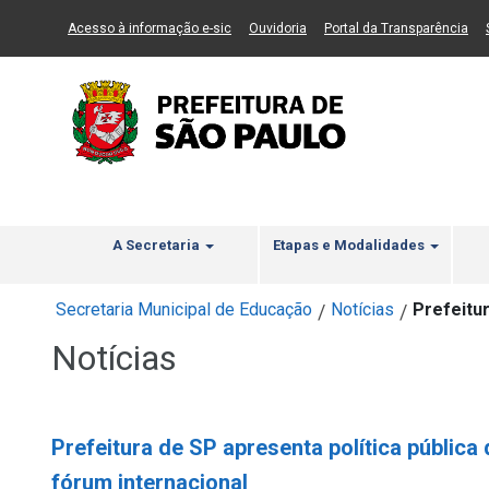
Ir ao Conteúdo
1
Ir para menu principal
2
Ir para busca
3
(Link para um novo sítio)
(Link para um novo sítio)
(Li
Acesso à informação e-sic
Ouvidoria
Portal da Transparência
A Secretaria
Etapas e Modalidades
Secretaria Municipal de Educação
Notícias
Prefeitu
/
/
Notícias
Prefeitura de SP apresenta política públic
fórum internacional