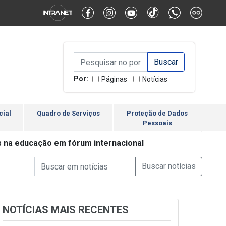
Alternar Alto Contraste
Alternar Tamanho da Fonte
Campo de Busca de inform
Campo de Busca de informações
Enviar a Busca
Por:
Páginas
Notícias
cial
Quadro de Serviços
Proteção de Dados
Pessoais
es na educação em fórum internacional
Campo de Busca de informações
Enviar a Busca de Notícia
Campo de Busca de Notícias
NOTÍCIAS MAIS RECENTES