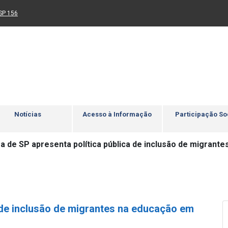
Ir para rodapé
4
Acessibilidade
5
nk para um novo sítio)
(Link para um novo sítio)
SP 156
Notícias
Acesso à Informação
Participação So
ra de SP apresenta política pública de inclusão de migrant
a de inclusão de migrantes na educação em