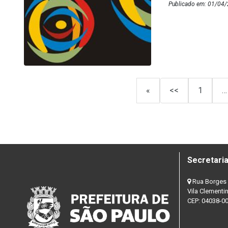
Publicado em: 01/04/
«
<<
1
…
Secretaria
Rua Borges 
Vila Clementi
CEP: 04038-0