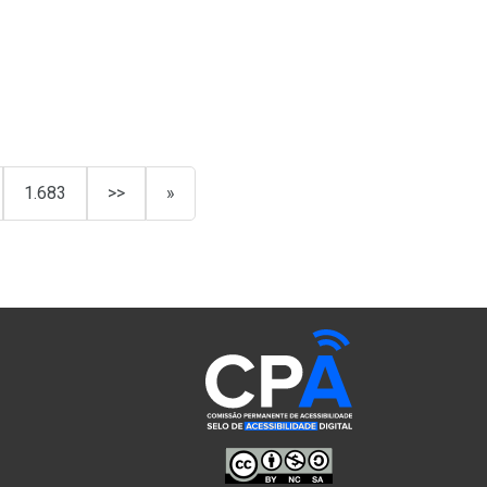
1.683
>>
»