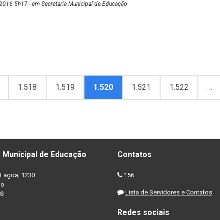
2016 5h17 - em Secretaria Municipal de Educação
1.518
1.519
1.520
1.521
1.522
…
 Municipal de Educação
Contatos
Lagoa, 1230
156
no
Lista de Servidores e Contatos
03
Redes sociais