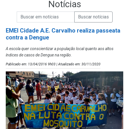
Notícias
Campo de Busca de informações
Enviar a Busca de Notícias
Campo de Busca de Notícias
EMEI Cidade A.E. Carvalho realiza passeata
contra a Dengue
A escola quer conscientizar a população local quanto aos altos
índices de casos de Dengue na região.
Publicado em: 13/04/2016 9h03 | Atualizado em: 30/11/2020