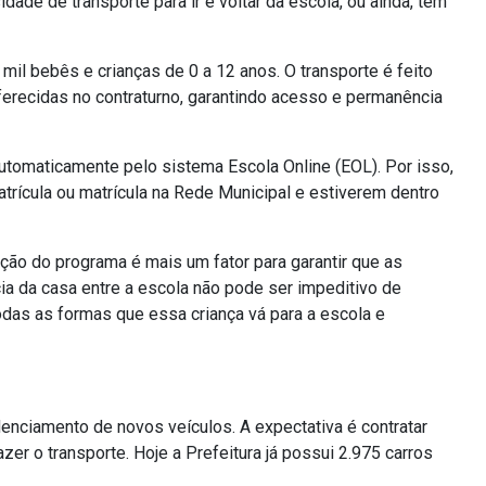
de de transporte para ir e voltar da escola, ou ainda, têm
 mil bebês e crianças de 0 a 12 anos. O transporte é feito
oferecidas no contraturno, garantindo acesso e permanência
 automaticamente pelo sistema Escola Online (EOL). Por isso,
trícula ou matrícula na Rede Municipal e estiverem dentro
ção do programa é mais um fator para garantir que as
ia da casa entre a escola não pode ser impeditivo de
odas as formas que essa criança vá para a escola e
edenciamento de novos veículos. A expectativa é contratar
er o transporte. Hoje a Prefeitura já possui 2.975 carros