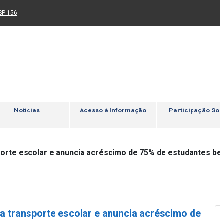
Ir para rodapé
4
Acessibilidade
5
nk para um novo sítio)
(Link para um novo sítio)
SP 156
Notícias
Acesso à Informação
Participação So
porte escolar e anuncia acréscimo de 75% de estudantes b
a transporte escolar e anuncia acréscimo de