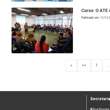
Curso: O ATE 
Publicado em: 11/11/
«
<<
1
…
Secretaria
Rua Borges 