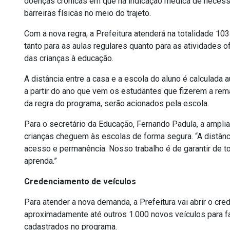
doenças crônicas em que há indicação médica de necessida
barreiras físicas no meio do trajeto.
Com a nova regra, a Prefeitura atenderá na totalidade 103
tanto para as aulas regulares quanto para as atividades 
das crianças à educação.
A distância entre a casa e a escola do aluno é calculada
a partir do ano que vem os estudantes que fizerem a rema
da regra do programa, serão acionados pela escola.
Para o secretário da Educação, Fernando Padula, a amplia
crianças cheguem às escolas de forma segura. “A distânc
acesso e permanência. Nosso trabalho é de garantir de t
aprenda.”
Credenciamento de veículos
Para atender a nova demanda, a Prefeitura vai abrir o cr
aproximadamente até outros 1.000 novos veículos para faz
cadastrados no programa.