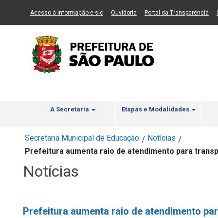
Ir ao Conteúdo
1
Ir para menu principal
2
Ir para busca
3
(Link para um novo sítio)
(Link para um novo sítio)
(Li
Acesso à informação e-sic
Ouvidoria
Portal da Transparência
A Secretaria
Etapas e Modalidades
Secretaria Municipal de Educação
Notícias
/
/
Prefeitura aumenta raio de atendimento para trans
Notícias
Prefeitura aumenta raio de atendimento par