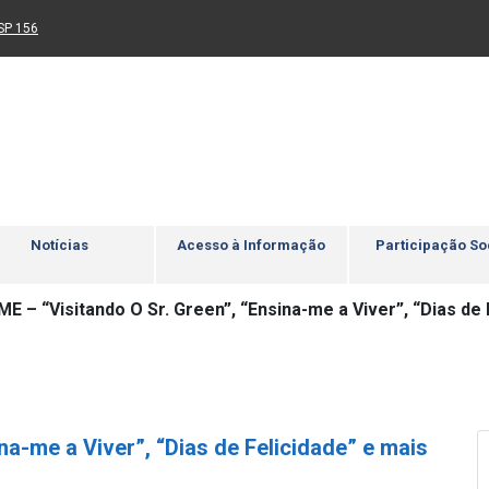
Ir para rodapé
4
Acessibilidade
5
nk para um novo sítio)
(Link para um novo sítio)
SP 156
Notícias
Acesso à Informação
Participação So
ME – “Visitando O Sr. Green”, “Ensina-me a Viver”, “Dias de 
ina-me a Viver”, “Dias de Felicidade” e mais