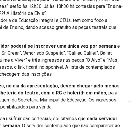
Vozes” serão às 12h30. Já às 18h30 há cortesias para “Ensina-
?! A História de Elvis”.
adoria de Educação Integral e CEUs, tem como foco a
l de Ensino, dando acesso gratuito às peças teatrais que
idor poderá se inscrever uma única vez por semana
e
r. Green”, “Amor sob Suspeita”, ”Galileu Galilei”, Ballet
na-me a Viver” e três ingressos nas peças “O Alvo” e “Mas
ssos, o link ficará indisponível. A lista de contemplados
 checagem das inscrições.
es, no dia da apresentação, devem chegar pelo menos
ilheteria do teatro, com o RG e holerith em mãos,
para
stagem da Secretaria Municipal de Educação. Os ingressos
ponibilizados para venda.
a usufruir das cortesias, solicitamos que
cada servidor
or semana
. O servidor contemplado que não comparecer ao