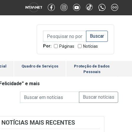
Alternar Alto Contraste
Alternar Tamanho da Fonte
Campo de Busca de inform
Campo de Busca de informações
Enviar a Busca
Por:
Páginas
Notícias
cial
Quadro de Serviços
Proteção de Dados
Pessoais
Felicidade” e mais
Campo de Busca de informações
Enviar a Busca de Notícia
Campo de Busca de Notícias
NOTÍCIAS MAIS RECENTES