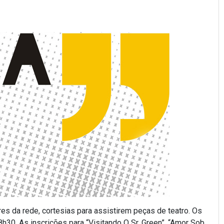
es da rede, cortesias para assistirem peças de teatro. Os
8h30. As inscrições para “Visitando O Sr. Green”, “Amor Sob