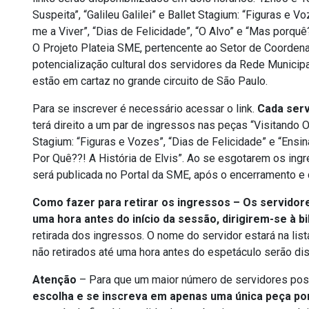
Suspeita”, “Galileu Galilei” e Ballet Stagium: “Figuras e 
me a Viver”, “Dias de Felicidade”, “O Alvo” e “Mas porquê?
O Projeto Plateia SME, pertencente ao Setor de Coorden
potencialização cultural dos servidores da Rede Municipa
estão em cartaz no grande circuito de São Paulo.
Para se inscrever é necessário acessar o link.
Cada serv
terá direito a um par de ingressos nas peças “Visitando O S
Stagium: “Figuras e Vozes”, “Dias de Felicidade” e “Ensi
Por Quê??! A História de Elvis”. Ao se esgotarem os ingre
será publicada no Portal da SME, após o encerramento e
Como fazer para retirar os ingressos – Os servidor
uma hora antes do início da sessão, dirigirem-se à b
retirada dos ingressos. O nome do servidor estará na li
não retirados até uma hora antes do espetáculo serão dis
Atenção
– Para que um maior número de servidores poss
escolha e se inscreva em apenas uma única peça p