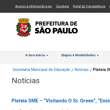
Ir ao Conteúdo
1
Ir para menu principal
2
Ir para busca
3
(Link para um novo sítio)
(Link para um novo sítio)
(Li
Acesso à informação e-sic
Ouvidoria
Portal da Transparência
A Secretaria
Etapas e Modalidades
Secretaria Municipal de Educação
Notícias
Plateia S
/
/
Notícias
Plateia SME – “Visitando O Sr. Green”, “Ens