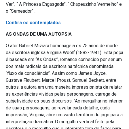
Ver”, “ A Princesa Engasgada”, “ Chapeuzinho Vermelho” e
o “Semeador” .
Confira os contemplados
AS ONDAS DE UMA AUTOPSIA
O ator Gabriel Miziara homenageia os 75 anos de morte
da escritora inglesa Virginia Woolf (1882-1941). Esta peça
é baseada em “As Ondas”, romance conhecido por ser um
dos mais radicais da escritora na técnica denominada
“fluxo de consciência”. Assim como James Joyce,
Gustave Flaubert, Marcel Proust, Samuel Beckett, entre
outros, a autora em uma maneira impressionista de relatar
as experiências vividas pelas personagens, carrega de
subjetividade os seus discursos. “Ao mergulhar no interior
de suas personagens, ao revelar cada detalhe, cada
impressão, Virginia, abre um vasto território de jogo para a
interpretação dramática. O mergulho vertical feito pela
escritora é o mergulho que o intérprete tem de fazer para